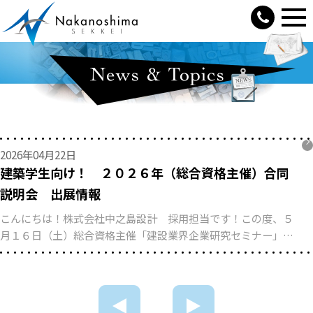
2026年04月22日
建築学生向け！ ２０２６年（総合資格主催）合同
説明会 出展情報
こんにちは！株式会社中之島設計 採用担当です！この度、５
月１６日（土）総合資格主催「建設業界企業研究セミナー」へ
の出店が決まりました！！(5月16日(土) 大阪会場】建設業界企
業研究セミナー | 総合資格主催のセミナー一覧 | 総合資格navi)
会場：ハービスホールこのようなイベントに参加するのが、初
めてでとても緊張しておりますが、当社の仕事内容から福利厚