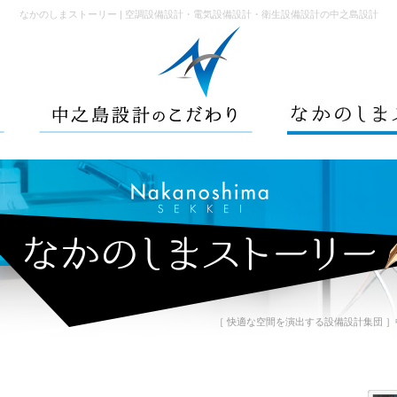
なかのしまストーリー | 空調設備設計・電気設備設計・衛生設備設計の中之島設計
［ 快適な空間を演出する設備設計集団 