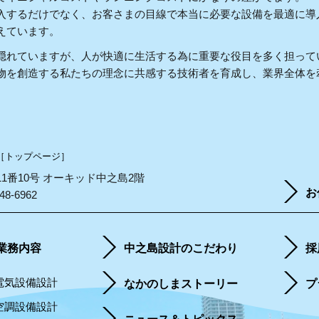
入するだけでなく、お客さまの目線で本当に必要な設備を最適に導
えています。
隠れていますが、人が快適に生活する為に重要な役目を多く担って
物を創造する私たちの理念に共感する技術者を育成し、業界全体を
［トップページ］
町11番10号 オーキッド中之島2階
お
48-6962
業務内容
中之島設計のこだわり
採
電気設備設計
なかのしまストーリー
プ
空調設備設計